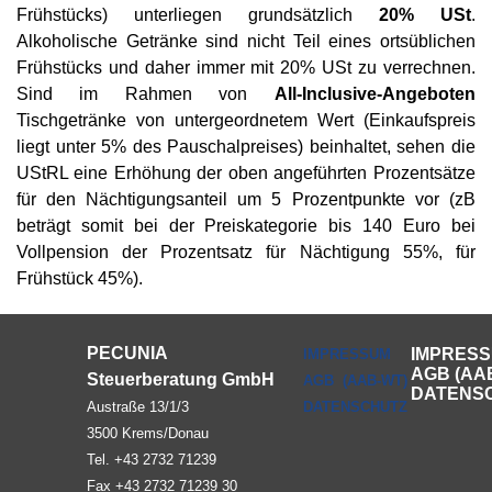
Frühstücks) unterliegen grundsätzlich
20% USt
.
Alkoholische Getränke sind nicht Teil eines ortsüblichen
Frühstücks und daher immer mit 20% USt zu verrechnen.
Sind im Rahmen von
All-Inclusive-Angeboten
Tischgetränke von untergeordnetem Wert (Einkaufspreis
liegt unter 5% des Pauschalpreises) beinhaltet, sehen die
UStRL eine Erhöhung der oben angeführten Prozentsätze
für den Nächtigungsanteil um 5 Prozentpunkte vor (zB
beträgt somit bei der Preiskategorie bis 140 Euro bei
Vollpension der Prozentsatz für Nächtigung 55%, für
Frühstück 45%).
PECUNIA
IMPRES
IMPRESSUM
AGB (AA
Steuerberatung GmbH
AGB (AAB-WT)
DATENS
Austraße 13/1/3
DATENSCHUTZ
3500 Krems/Donau
Tel. +43 2732 71239
Fax +43 2732 71239 30